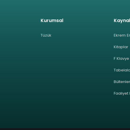
Kurumsal
Kayna
Tüzük
Ekrem E
Kitaplar
F Klavye
Tabelal
Bültenle
Faaliyet