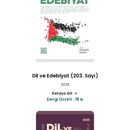
Dil ve Edebiyat (203. Sayı)
2025
Detaya Git
Dergi Ücreti : 18 ₺