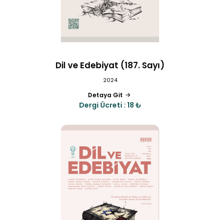
Dil ve Edebiyat (187. Sayı)
2024
Detaya Git
Dergi Ücreti : 18 ₺