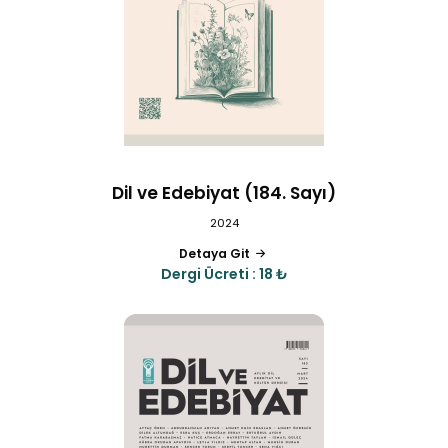
Dil ve Edebiyat (184. Sayı)
2024
Detaya Git
Dergi Ücreti : 18 ₺