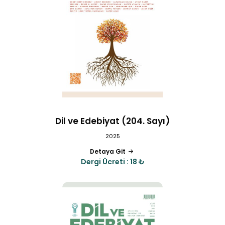
Dil ve Edebiyat (204. Sayı)
2025
Detaya Git
Dergi Ücreti : 18 ₺