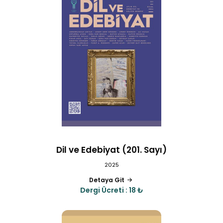
Dil ve Edebiyat (201. Sayı)
2025
Detaya Git
Dergi Ücreti : 18 ₺