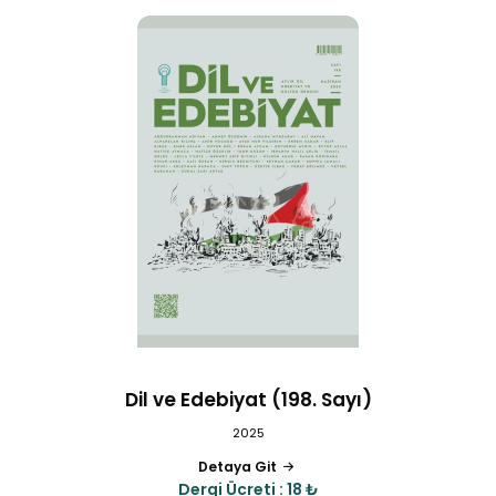
Dil ve Edebiyat (198. Sayı)
2025
Detaya Git
Dergi Ücreti : 18 ₺