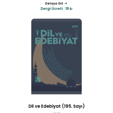
Detaya Git
Dergi Ücreti : 18 ₺
Dil ve Edebiyat (195. Sayı)