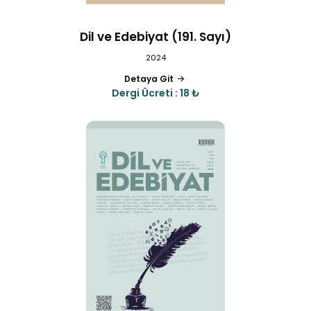
Dil ve Edebiyat (191. Sayı)
2024
Detaya Git
Dergi Ücreti : 18 ₺