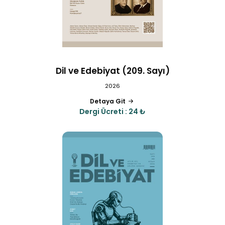
Dil ve Edebiyat (209. Sayı)
2026
Detaya Git
Dergi Ücreti : 24 ₺