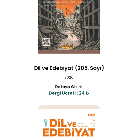
Dil ve Edebiyat (205. Sayı)
2026
Detaya Git
Dergi Ücreti : 24 ₺