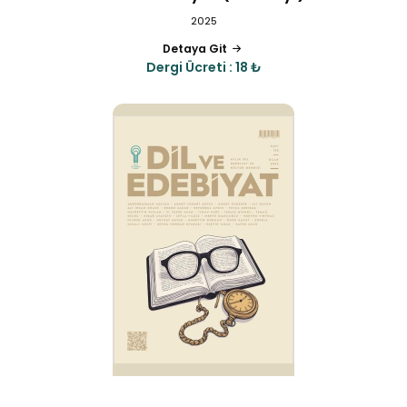
2025
Detaya Git
Dergi Ücreti : 18 ₺