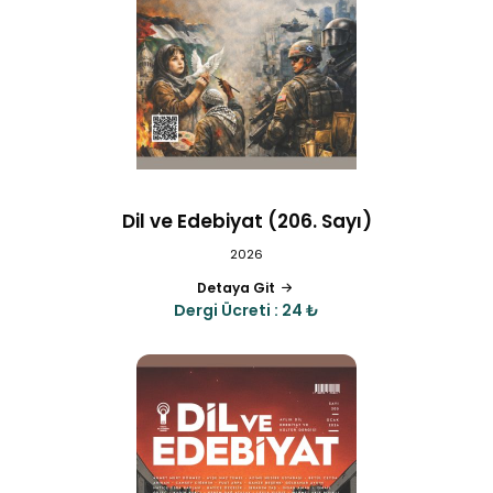
Dil ve Edebiyat (206. Sayı)
2026
Detaya Git
Dergi Ücreti : 24 ₺