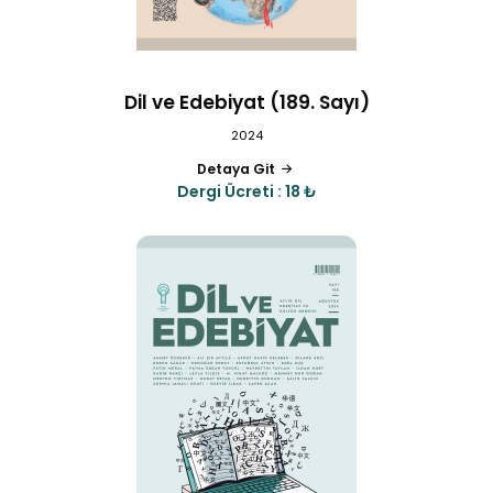
Dil ve Edebiyat (189. Sayı)
2024
Detaya Git
Dergi Ücreti : 18 ₺