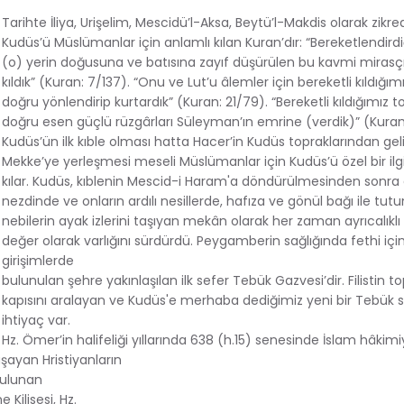
Tarihte İliya, Urişelim, Mescidü’l-Aksa, Beytü’l-Makdis olarak zikre
Kudüs’ü Müslümanlar için anlamlı kılan Kuran’dır: “Bereketlendird
(o) yerin doğusuna ve batısına zayıf düşürülen bu kavmi mirasç
kıldık” (Kuran: 7/137). “Onu ve Lut’u âlemler için bereketli kıldığım
doğru yönlendirip kurtardık” (Kuran: 21/79). “Bereketli kıldığımız t
doğru esen güçlü rüzgârları Süleyman’ın emrine (verdik)” (Kuran:
Kudüs’ün ilk kıble olması hatta Hacer’in Kudüs topraklarından gel
Mekke’ye yerleşmesi meseli Müslümanlar için Kudüs’ü özel bir il
kılar. Kudüs, kıblenin Mescid-i Haram'a döndürülmesinden sonr
nezdinde ve onların ardılı nesillerde, hafıza ve gönül bağı ile tut
nebilerin ayak izlerini taşıyan mekân olarak her zaman ayrıcalıklı 
değer olarak varlığını sürdürdü. Peygamberin sağlığında fethi içi
girişimlerde
bulunulan şehre yakınlaşılan ilk sefer Tebük Gazvesi’dir. Filistin to
kapısını aralayan ve Kudüs'e merhaba dediğimiz yeni bir Tebük 
ihtiyaç var.
Hz. Ömer’in halifeliği yıllarında 638 (h.15) senesinde İslam hâkim
şayan Hristiyanların
bulunan
Kilisesi, Hz.