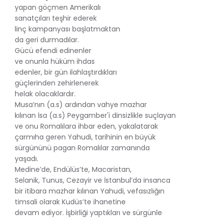
yapan göçmen Amerikalı
sanatçıları teşhir ederek
linç kampanyası başlatmaktan
da geri durmadılar.
Gücü efendi edinenler
ve onunla hüküm ihdas
edenler, bir gün ilahlaştırdıkları
güçlerinden zehirlenerek
helak olacaklardır.
Musa’nın (a.s) ardından vahye mazhar
kılınan İsa (a.s) Peygamber'i dinsizlikle suçlayan
ve onu Romalılara ihbar eden, yakalatarak
çarmıha geren Yahudi, tarihinin en büyük
sürgününü pagan Romalılar zamanında
yaşadı.
Medine’de, Endülüs’te, Macaristan,
Selanik, Tunus, Cezayir ve İstanbul’da insanca
bir itibara mazhar kılınan Yahudi, vefasızlığın
timsali olarak Kudüs’te ihanetine
devam ediyor. İşbirliği yaptıkları ve sürgünle