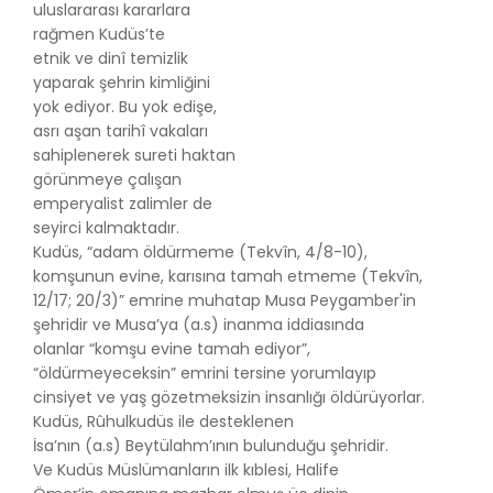
uluslararası kararlara
rağmen Kudüs’te
etnik ve dinî temizlik
yaparak şehrin kimliğini
yok ediyor. Bu yok edişe,
asrı aşan tarihî vakaları
sahiplenerek sureti haktan
görünmeye çalışan
emperyalist zalimler de
seyirci kalmaktadır.
Kudüs, “adam öldürmeme (Tekvîn, 4/8-10),
komşunun evine, karısına tamah etmeme (Tekvîn,
12/17; 20/3)” emrine muhatap Musa Peygamber'in
şehridir ve Musa’ya (a.s) inanma iddiasında
olanlar “komşu evine tamah ediyor”,
“öldürmeyeceksin” emrini tersine yorumlayıp
cinsiyet ve yaş gözetmeksizin insanlığı öldürüyorlar.
Kudüs, Rûhulkudüs ile desteklenen
İsa’nın (a.s) Beytülahm’ının bulunduğu şehridir.
Ve Kudüs Müslümanların ilk kıblesi, Halife