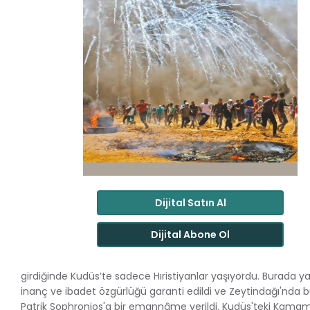
Dijital Satın Al
Dijital Abone Ol
girdiğinde Kudüs’te sadece Hıristiyanlar yaşıyordu. Burada ya
inanç ve ibadet özgürlüğü garanti edildi ve Zeytindağı'nda 
Patrik Sophronios'a bir emannâme verildi. Kudüs'teki Kamame 