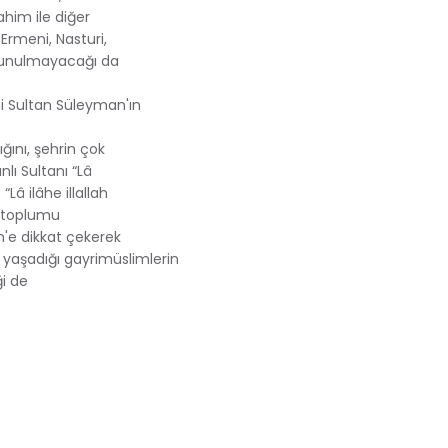
ahim ile diğer
Ermeni, Nasturi,
ulunulmayacağı da
i Sultan Süleyman'ın
ını, şehrin çok
nlı Sultanı “Lâ
Lâ ilâhe illallah
m toplumu
'e dikkat çekerek
te yaşadığı gayrimüslimlerin
ği de