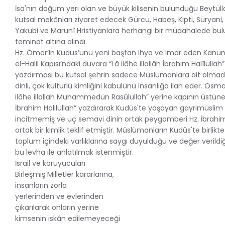
İsa'nın doğum yeri olan ve büyük kilisenin bulunduğu Beytüll
kutsal mekânları ziyaret edecek Gürcü, Habeş, Kıpti, Süryani, 
Yakubi ve Marunî Hristiyanlara herhangi bir müdahalede b
teminat altına alındı.
Hz. Ömer’in Kudüs’ünü yeni baştan ihya ve imar eden Kanun
el-Halil Kapısı’ndaki duvara “Lâ ilâhe illallâh İbrahim Halîlullah”
yazdırması bu kutsal şehrin sadece Müslümanlara ait olmadığ
dinli, çok kültürlü kimliğini kabulünü insanlığa ilan eder. Osma
ilâhe illallah Muhammedün Rasûlullah” yerine kapının üstüne “
İbrahim Halilullah” yazdırarak Kudüs'te yaşayan gayrimüsli
incitmemiş ve üç semavi dinin ortak peygamberi Hz. İbrahim
ortak bir kimlik teklif etmiştir. Müslümanların Kudüs'te birlik
toplum içindeki varlıklarına saygı duyulduğu ve değer verildi
bu levha ile anlatılmak istenmiştir.
İsrail ve koruyucuları
Birleşmiş Milletler kararlarına,
insanların zorla
yerlerinden ve evlerinden
çıkarılarak onların yerine
kimsenin iskân edilemeyeceği