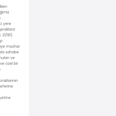
dilen
iğimiz
ı
ız yere
opraklara
 21/81).
ip
giye mazhar
a da sahabe
unulan ve
ve özel bir
n
praklarının
seferine
iyetine