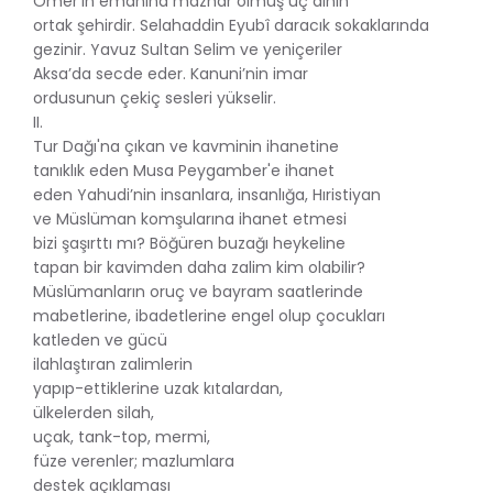
Ömer’in emanına mazhar olmuş üç dinin
ortak şehirdir. Selahaddin Eyubî daracık sokaklarında
gezinir. Yavuz Sultan Selim ve yeniçeriler
Aksa’da secde eder. Kanuni’nin imar
ordusunun çekiç sesleri yükselir.
II.
Tur Dağı'na çıkan ve kavminin ihanetine
tanıklık eden Musa Peygamber'e ihanet
eden Yahudi’nin insanlara, insanlığa, Hıristiyan
ve Müslüman komşularına ihanet etmesi
bizi şaşırttı mı? Böğüren buzağı heykeline
tapan bir kavimden daha zalim kim olabilir?
Müslümanların oruç ve bayram saatlerinde
mabetlerine, ibadetlerine engel olup çocukları
katleden ve gücü
ilahlaştıran zalimlerin
yapıp-ettiklerine uzak kıtalardan,
ülkelerden silah,
uçak, tank-top, mermi,
füze verenler; mazlumlara
destek açıklaması