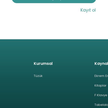
Kayıt ol
Kurumsal
Kayna
Tüzük
Ekrem E
Kitaplar
F Klavye
Tabelal