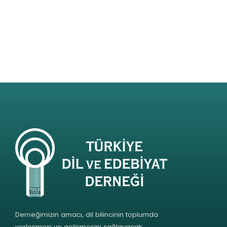
Derneğimizin amacı, dil bilincinin toplumda
yerleşmesi ve gelişmesini sağlayacak