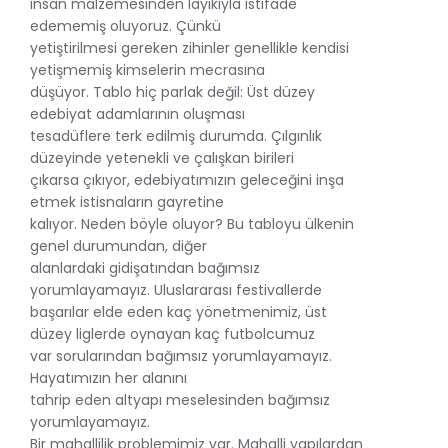
insan malzemesinden layıkıyla istifade
edememiş oluyoruz. Çünkü
yetiştirilmesi gereken zihinler genellikle kendisi
yetişmemiş kimselerin mecrasına
düşüyor. Tablo hiç parlak değil: Üst düzey
edebiyat adamlarının oluşması
tesadüflere terk edilmiş durumda. Çılgınlık
düzeyinde yetenekli ve çalışkan birileri
çıkarsa çıkıyor, edebiyatımızın geleceğini inşa
etmek istisnaların gayretine
kalıyor. Neden böyle oluyor? Bu tabloyu ülkenin
genel durumundan, diğer
alanlardaki gidişatından bağımsız
yorumlayamayız. Uluslararası festivallerde
başarılar elde eden kaç yönetmenimiz, üst
düzey liglerde oynayan kaç futbolcumuz
var sorularından bağımsız yorumlayamayız.
Hayatımızın her alanını
tahrip eden altyapı meselesinden bağımsız
yorumlayamayız.
Bir mahallilik problemimiz var. Mahalli yapılardan