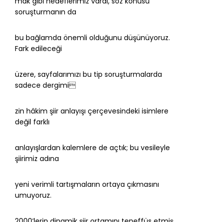
mak gibi hedeflerimiz vardı, söz konusu
soruşturmanın da
bu bağlamda önemli olduğunu düşünüyoruz.
Fark edileceği
üzere, sayfalarımızı bu tip soruşturmalarda
sadece dergimi
zin hâkim şiir anlayışı çerçevesindeki isimlere
değil farklı
anlayışlardan kalemlere de açtık; bu vesileyle
şiirimiz adına
yeni verimli tartışmaların ortaya çıkmasını
umuyoruz.
2000’lerin dinamik şiir ortamını teneffüs etmiş