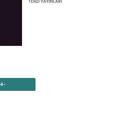
TDED YAYINLARI
14-