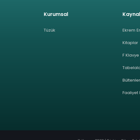
Kurumsal
Kayna
Tüzük
Ekrem E
Kitaplar
F Klavye
Tabelal
Bültenle
Faaliyet