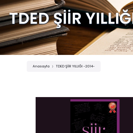
TDED ŞİİR YILLIĞ
Anasayfa
TDED ŞİİR YILLIĞI -2014-